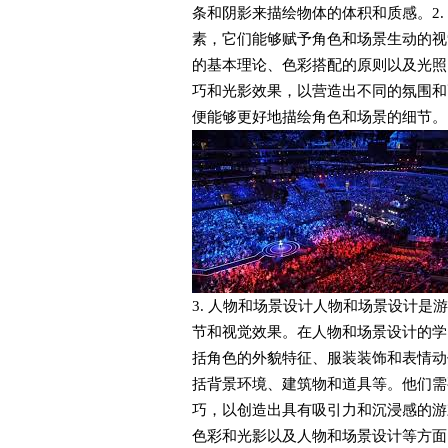
条和阴影来描绘物体的体积和质感。2
素，它们能够赋予角色和场景生动的视
的基本理论、色彩搭配的原则以及光照
巧和光影效果，以营造出不同的氛围和
便能够更好地描绘角色和场景的细节。
3. 人物和场景设计人物和场景设计
节和视觉效果。在人物和场景设计的学
括角色的外貌特征、服装装饰和表情动
括背景环境、建筑物和道具等。他们需
巧，以创造出具有吸引力和沉浸感的游
色彩和光影以及人物和场景设计等方面