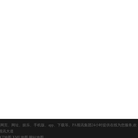
网站、网页、网址、娱乐、手机版、app、下载等。PA视讯集团24小时提供在线为您服务,欢
A视讯大道
XT地图
XML地图
网站地图